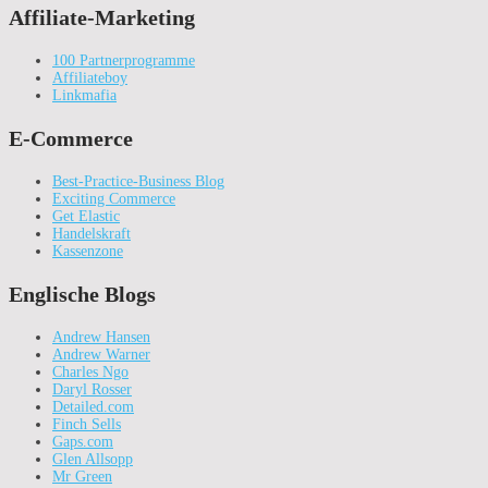
Affiliate-Marketing
100 Partnerprogramme
Affiliateboy
Linkmafia
E-Commerce
Best-Practice-Business Blog
Exciting Commerce
Get Elastic
Handelskraft
Kassenzone
Englische Blogs
Andrew Hansen
Andrew Warner
Charles Ngo
Daryl Rosser
Detailed.com
Finch Sells
Gaps.com
Glen Allsopp
Mr Green