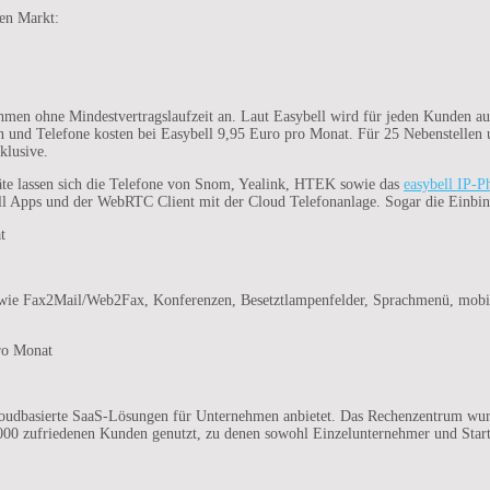
hen Markt:
en ohne Mindestvertragslaufzeit an. Laut Easybell wird für jeden Kunden autom
len und Telefone kosten bei Easybell 9,95 Euro pro Monat. Für 25 Nebenstelle
klusive.
räte lassen sich die Telefone von Snom, Yealink, HTEK sowie das
easybell IP-P
bell Apps und der WebRTC Client mit der Cloud Telefonanlage. Sogar die Einb
t
wie Fax2Mail/Web2Fax, Konferenzen, Besetztlampenfelder, Sprachmenü, mobile I
ro Monat
udbasierte SaaS-Lösungen für Unternehmen anbietet. Das Rechenzentrum wurd
 zufriedenen Kunden genutzt, zu denen sowohl Einzelunternehmer und Startup