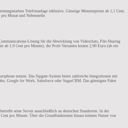
istungsstarken Telefonanlage inklusive, Günstige Minutenpreise ab 1,1 Cent,
ro pro Monat und Nebenstelle.
ed-Communications-Lösung für die Abwicklung von Videochats, File-Sharing
ie ab 1,9 Cent pro Minute), die Profi-Varianten kosten 2,90 Euro (ab ein
artphone nutzen. Das Sipgate-System bietet zahlreiche Integrationen mit
 Zoho, Google for Work, Salesforce oder SugarCRM. Das günstigste Paket
etreibt seine Server ausschließlich an deutschen Standorten. In der
,9 Cent pro Minute. Über die Grundfunktionen hinaus können Nutzer von