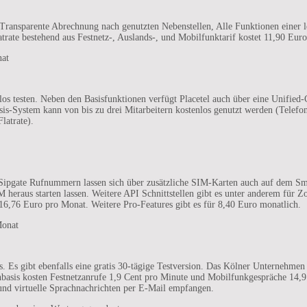
Transparente Abrechnung nach genutzten Nebenstellen, Alle Funktionen einer le
latrate bestehend aus Festnetz-, Auslands-, und Mobilfunktarif kostet 11,90 Eu
nat
enlos testen. Neben den Basisfunktionen verfügt Placetel auch über eine Unifi
is-System kann von bis zu drei Mitarbeitern kostenlos genutzt werden (Telefon
latrate).
e Sipgate Rufnummern lassen sich über zusätzliche SIM-Karten auch auf dem Sm
M heraus starten lassen. Weitere API Schnittstellen gibt es unter anderem für
 16,76 Euro pro Monat. Weitere Pro-Features gibt es für 8,40 Euro monatlich.
Monat
. Es gibt ebenfalls eine gratis 30-tägige Testversion. Das Kölner Unternehmen b
enbasis kosten Festnetzanrufe 1,9 Cent pro Minute und Mobilfunkgespräche 14
und virtuelle Sprachnachrichten per E-Mail empfangen.